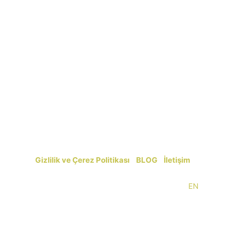
Gizlilik ve Çerez Politikası
|
BLOG
|
İletişim
Copyright © 2014-2026 kemer-antalya.com |
EN
 ve gezi temalı hizmet sunan özel bir blog ve portaldır. Seyaha