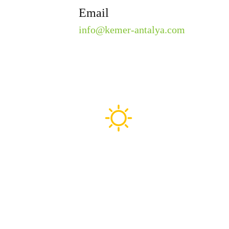
Email
info@kemer-antalya.com
kemer-antalya.com
kemer-antalya.com Antalya ve Kemer seyahat