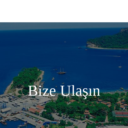
üler
Tekne Turları
Tatil Beldeleri
Konaklama
Bize Ulaşın