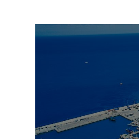
Keşfet
Pop
kemer-antalya.com