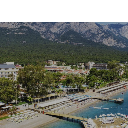
üler
Tekne Turları
Tatil Beldeleri
Konaklama