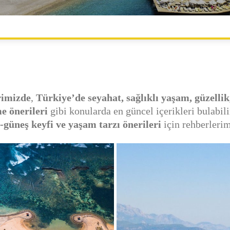
SAĞLIK VE GÜZELLIK
SEYAHAT
YAŞAM
rimizde
,
Türkiye’de seyahat, sağlıklı yaşam, güzellik,
e önerileri
gibi konularda en güncel içerikleri bulabili
m-güneş keyfi ve yaşam tarzı önerileri
için rehberlerim