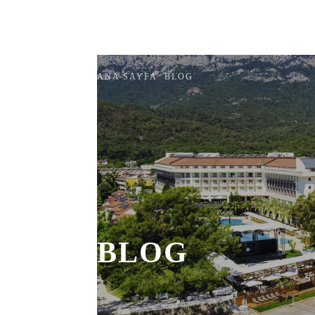
Keşfet
Pop
kemer-antalya.com
ANA SAYFA
BLOG
BLOG