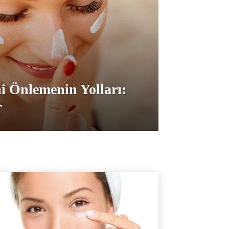
i Önlemenin Yolları:
r