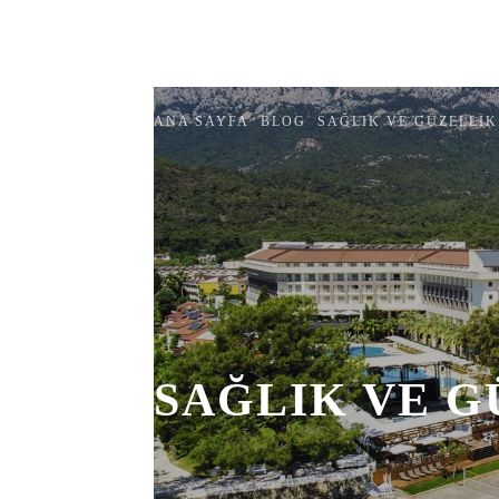
Keşfet
Pop
kemer-antalya.com
ANA SAYFA
BLOG
SAĞLIK VE GÜZELLIK
SAĞLIK VE G