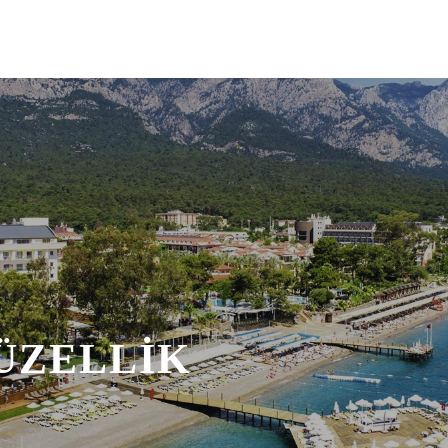
üler
Tekne Turları
Tatil Beldeleri
Konaklama
ÜZELLIK