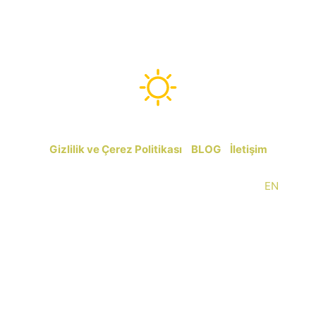
kemer-antalya.com
Gizlilik ve Çerez Politikası
|
BLOG
|
İletişim
Copyright © 2014-2026 kemer-antalya.com |
EN
kemer-antalya.com Antalya ve Kemer seyahat ve gezi
temalı hizmet sunan özel bir blog ve portaldır. Seyahat
acentesi değildir, tur düzenlememektedir. Web sitesinin
herhangi bir sivil kuruluşla bağlantısı yoktur.